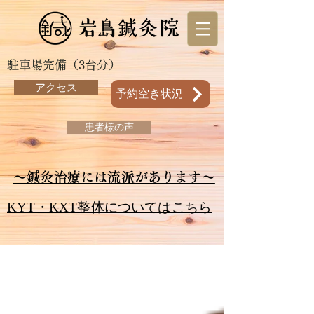
駐車場完備（3台分）
アクセス
予約空き状況
患者様の声
～鍼灸治療には流派があります～
KYT・KXT整体についてはこちら