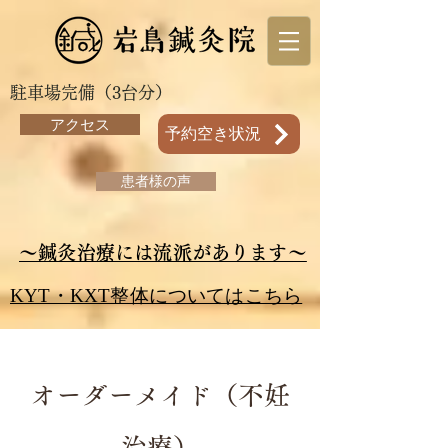
駐車場完備（3台分）
アクセス
予約空き状況
患者様の声
～鍼灸治療には流派があります～
KYT・KXT整体についてはこちら
オーダーメイド（不妊
治療）