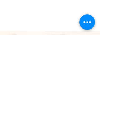
あいぽん先生（副院長）か
らご報告
直接お話しさせて頂いてる方も多いのですが こ
の度新しい命を授かりました。 今のところ健康
妊婦そのものでして 患者さんはご存知かと思い
ますが バリバリ働いております。赤ちゃんも元
気です。 6月末にて産休に入らせて頂きます。
8月に出産予定です。...