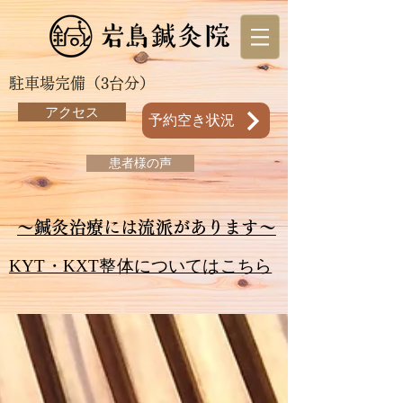
駐車場完備（3台分）
アクセス
予約空き状況
患者様の声
～鍼灸治療には流派があります～
KYT・KXT整体についてはこちら