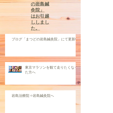
「まつど
の岩島鍼
灸院」
はお引越
ししまし
た。
ブログ「まつどの岩島鍼灸院」にて更新中
東京マラソンを観て走りたくなっ
た方へ
岩島治療院⇒岩島鍼灸院へ