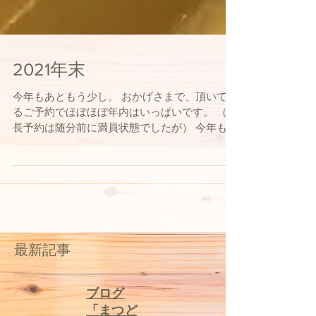
2021年末
今年もあともう少し。 おかげさまで、頂いてい
るご予約でほぼほぼ年内はいっぱいです。 （院
長予約は随分前に満員状態でしたが） 今年も全
力で乗り切ることがまず第一ですが、 来年以降
あれこれ、やりたいことやらなきゃならないこ
と 頭の中で、たくさんひしめき合っていま
す。...
最新記事
​ブログ