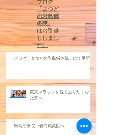
​ブログ
「まつど
の岩島鍼
灸院」
はお引越
ししまし
た。
ブログ「まつどの岩島鍼灸院」にて更新中
東京マラソンを観て走りたくなっ
た方へ