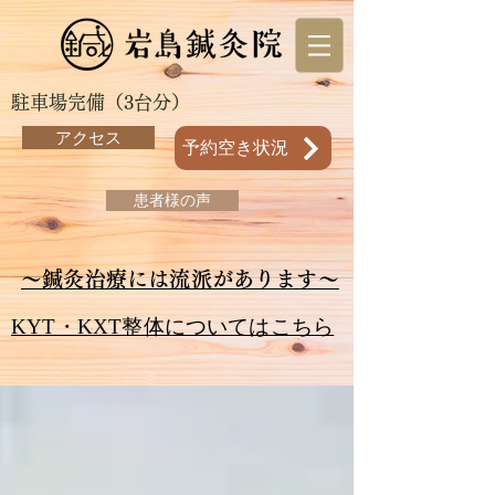
駐車場完備（3台分）
アクセス
予約空き状況
患者様の声
～鍼灸治療には流派があります～
KYT・KXT整体についてはこちら