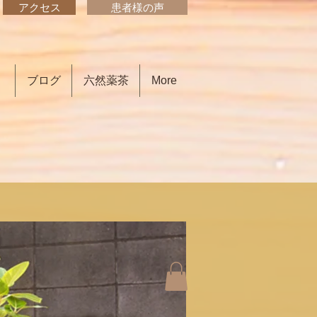
アクセス
患者様の声
）
ブログ
六然薬茶
More