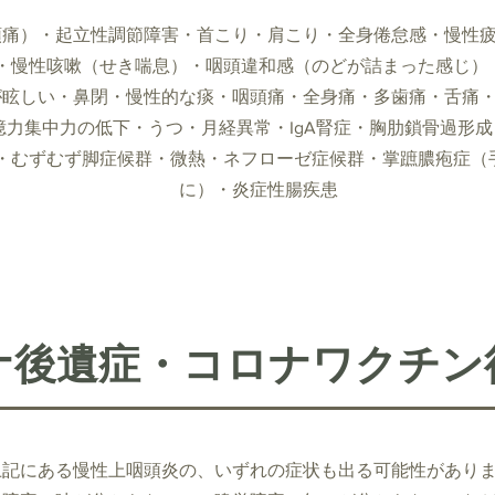
頭痛）・起立性調節障害・首こり・肩こり・全身倦怠感・慢性
・慢性咳嗽（せき喘息）・咽頭違和感（のどが詰まった感じ）
が眩しい・鼻閉・慢性的な痰・咽頭痛・全身痛・多歯痛・舌痛
憶力集中力の低下・うつ・月経異常・IgA腎症・胸肋鎖骨過形
・むずむず脚症候群・微熱・ネフローゼ症候群・掌蹠膿疱症（
に）・炎症性腸疾患
ナ後遺症・コロナワクチン
上記にある慢性上咽頭炎の、いずれの症状も出る可能性があり