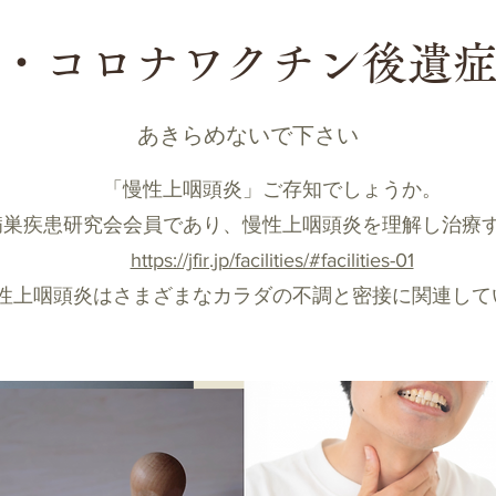
症・コロナワクチン後遺
​あきらめないで下さい
「慢性上咽頭炎」ご存知でしょうか。
病巣疾患研究会会員であり、慢性上咽頭炎を理解し治療
https://jfir.jp/facilities/#facilities-01
慢性上咽頭炎はさまざまなカラダの不調と密接に関連して