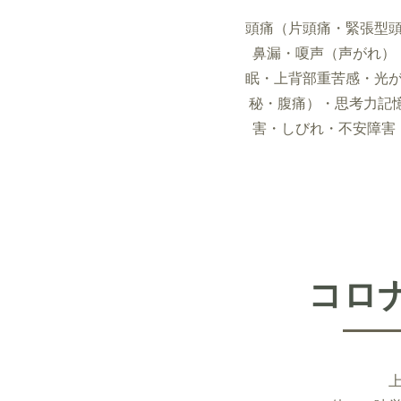
頭痛（片頭痛・緊張型
鼻漏・嗄声（声がれ）
眠・上背部重苦感・光
秘・腹痛）・思考力記
害・しびれ・不安障害
コロ