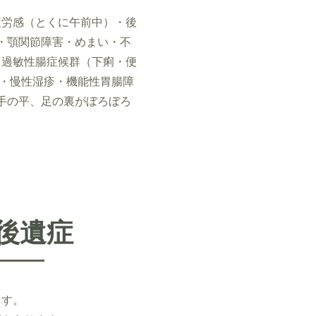
疲労感（とくに午前中）・後
・顎関節障害・めまい・不
・過敏性腸症候群（下痢・便
成・慢性湿疹・機能性胃腸障
手の平、足の裏がぼろぼろ
後遺症
ます。