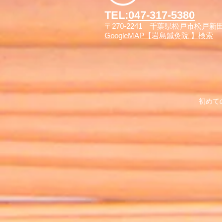
TEL:
047-317-5380
〒270-2241 千葉県松戸市松戸
GoogleMAP【岩島鍼灸院 】検索
​初め