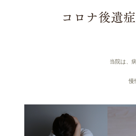
​コロナ後遺
当院は、
​