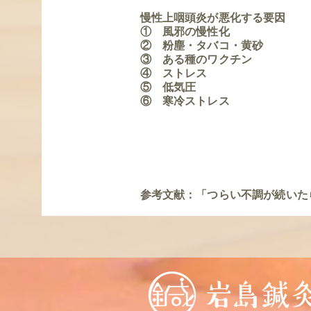
慢性上咽頭炎が悪化する要因
① 風邪の慢性化
② 粉塵・タバコ・黄砂
③ ある種のワクチン
④ ストレス
⑤ 低気圧
​⑥ 寒冷ストレス
参考文献：「つらい不調が続いた