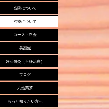
当院について
治療について
コース・料金
美顔鍼
妊活鍼灸（不妊治療）
ブログ
六然薬茶
もっと知りたい方へ