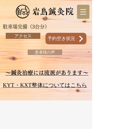
駐車場完備（3台分）
アクセス
予約空き状況
患者様の声
～鍼灸治療には流派があります～
KYT・KXT整体についてはこちら