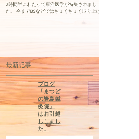
先日、9月24日（月）にNHK総合にて 19:30から
2時間半にわたって東洋医学が特集されまし
た。 今までBSなどではちょくちょく取り上げ
られたり、民放で短い時間だけ紹介されたりし
てきましたが、ここまで長い時間、しかもNHK
総合、午後19時台のゴールデンタイムに放映さ
れると...
最新記事
​ブログ
「まつど
の岩島鍼
灸院」
はお引越
ししまし
た。