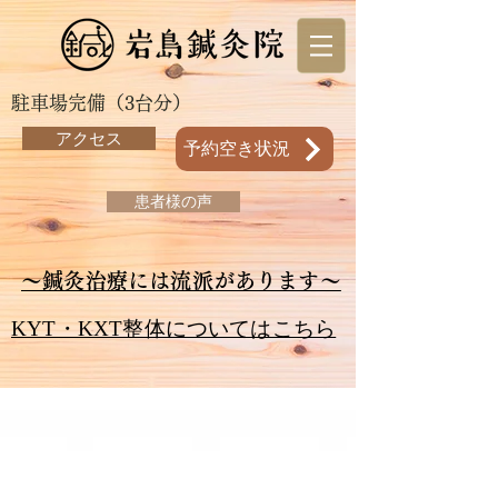
駐車場完備（3台分）
アクセス
予約空き状況
患者様の声
～鍼灸治療には流派があります～
KYT・KXT整体についてはこちら