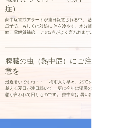
電解質って何？ （熱中
症）
熱中症警戒アラートが連日報道される中、 熱中
症予防、もしくは対処に 体を冷やす、水分補
給、電解質補給、 この3点がよく言われます。
体を冷やす（暑いから）、 水分補給（汗かくか
ら）、 電解質補給 ⇐ （これ何？） そう、
電解質ってよく分からない、...
脾臓の虫（熱中症）にご注
意を
最近暑いですね・・・ 梅雨入り早々、25℃を
越える夏日が連日続いて、 更に今年は猛暑の予
想が言われて困りものです。 熱中症は 暑い部
屋の中 熱射病 日光によって起こる 日射病