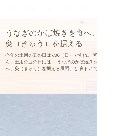
うなぎのかば焼きを食べ、
灸（きゅう）を据える
今年の土用の丑の日は7/30（日）ですね。 皆さ
ん、土用の丑の日には 「うなぎのかば焼きを食
べ、灸（きゅう）を据える風習」と 言われてい
る事ご存知ですか？ 土用とは、「土の気が盛ん
になり、事を用いる」季節の変わり目を指
し、...