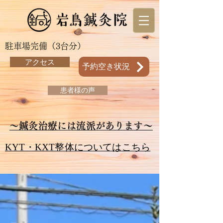
駐車場完備（3台分）
アクセス
予約空き状況
患者様の声
～鍼灸治療には流派があります～
KYT・KXT整体についてはこちら