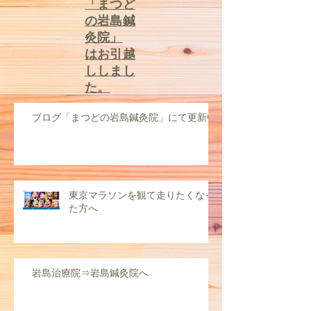
​ブログ
「まつど
の岩島鍼
灸院」
はお引越
ししまし
た。
ブログ「まつどの岩島鍼灸院」にて更新中
東京マラソンを観て走りたくなっ
た方へ
岩島治療院⇒岩島鍼灸院へ