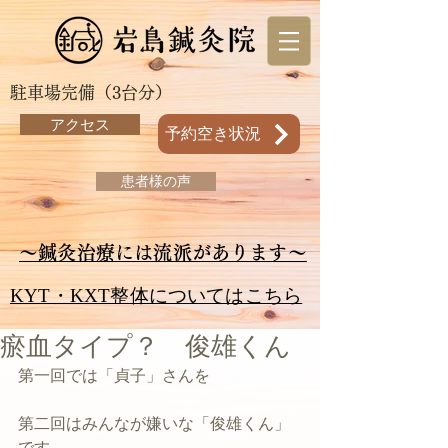
駐車場完備（3台分）
アクセス
予約空き状況
患者様の声
～鍼灸治療には流派があります～
KYT・KXT整体についてはこちら
瘀血タイプ？ 俊雄くん
第一回では「貞子」さんを
第二回はみんなが嫌いな「俊雄くん」
です。