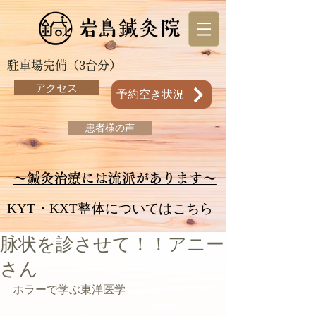
駐車場完備（3台分）
アクセス
予約空き状況
患者様の声
～鍼灸治療には流派があります～
KYT・KXT整体についてはこちら
脉状を診させて！！アニー
さん
ホラーで学ぶ東洋医学