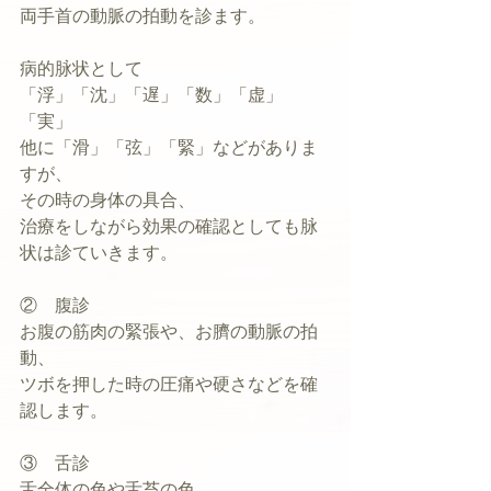
両手首の動脈の拍動を診ます。
病的脉状として
「浮」「沈」「遅」「数」「虚」
「実」
他に「滑」「弦」「緊」などがありま
すが、
その時の身体の具合、
治療をしながら効果の確認としても脉
状は診ていきます。
②　腹診
お腹の筋肉の緊張や、お臍の動脈の拍
動、
ツボを押した時の圧痛や硬さなどを確
認します。
③　舌診
舌全体の色や舌苔の色、