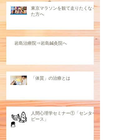
東京マラソンを観て走りたくなっ
た方へ
岩島治療院⇒岩島鍼灸院へ
「体質」の治療とは
人間心理学セミナー①「センター
ピース」