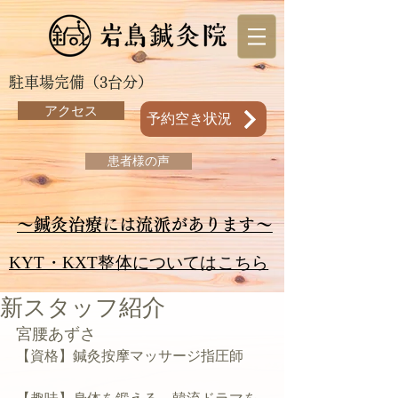
駐車場完備（3台分）
アクセス
予約空き状況
患者様の声
～鍼灸治療には流派があります～
KYT・KXT整体についてはこちら
新スタッフ紹介
宮腰あずさ
【資格】鍼灸按摩マッサージ指圧師 