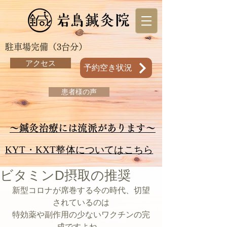
駐車場完備（3台分）
アクセス
予約空き状況
患者様の声
～鍼灸治療には流派があります～
KYT・KXT整体についてはこちら
ビタミンD摂取の推奨
新型コロナが席巻する今の時代、切望
されているのは
特効薬や副作用の少ないワクチンの完
成ですよね。