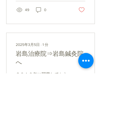
た市民ランナーでもありま
す。 2025年3月1日、 東京
49
0
マラソン が開催されまし
た。テレビで、沿道で観戦
した方、ご家族や友...
2025年3月5日
∙
1
分
岩島治療院⇒岩島鍼灸院
へ
２０１０年に開業してから
１５年目。 節目の年に、な
んと屋号を変えることにな
りました。 正直、悩みまし
た。 しかし、厚労省の取り
決めで、 「治療院」という
名称は、 病院と間違えるの
で、変えてくださいと。
271
0
2
え？間違える？(笑) もう一
回言うよ？ …え？え？間違
えるぅ？？...