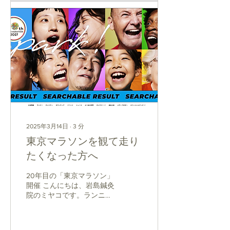
2025年3月14日
∙
3
分
東京マラソンを観て走り
たくなった方へ
20年目の「東京マラソン」
開催 こんにちは、岩島鍼灸
院のミヤコです。ランニン
グは3年目で、今のパーソ
ナルベストは3時間20分切
り（200分切り）を達成し