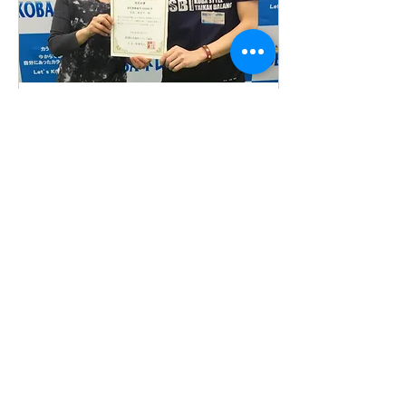
2017年3月6日
∙
2
分
KOBA式体幹☆バランス
この度、岩島治療院 副院
長 岩島亜衣子はKOBA式体
幹☆バランストレーニング
B（Balance）ライセンスを
取得しました！ 辛いとき、
痛いとき、治療はとても大
切です。でもそれと同じぐ
らい大切なのは 予防と健康
維持です。そのためにはも
191
0
っと...