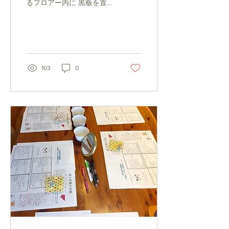
るフロアー内に 黒板を置い
ています。 黒板に書く内容
は主に季節の養生や 東洋医
学的な身体の考え方などが
多いですが ７年間続けてい
ますので 今では八柱分院が
あるフィットネスクラブ会
103
0
員さんをはじめ 治療に来ら
れる患者さん...