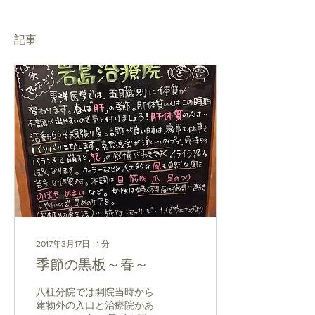
記事
2017年3月17日
∙
1
分
季節の黒板～春～
八柱分院では開院当時から
建物外の入口と治療院があ