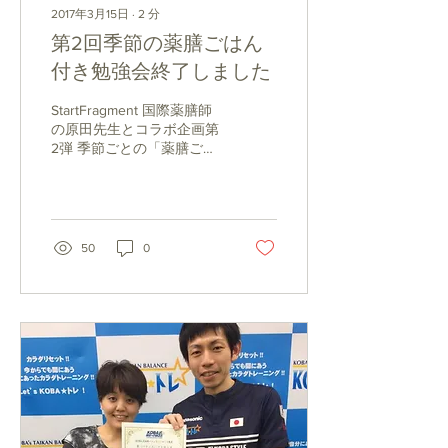
2017年3月15日
∙
2
分
第2回季節の薬膳ごはん
付き勉強会終了しました
StartFragment 国際薬膳師
の原田先生とコラボ企画第
2弾 季節ごとの「薬膳ごは
ん付き勉強会」無事に終了
しました。 東洋医学の診察
法「四診」でセルフ体質チ
ェックと、 今回のテーマの
【ストレス】について。 ス
50
0
トレスを受けやすい臓腑は
肝と言われていますが...