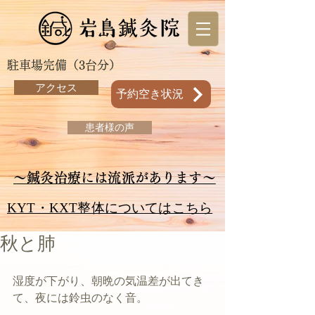
駐車場完備（3台分）
アクセス
予約空き状況
患者様の声
～鍼灸治療には流派があります～
KYT・KXT整体についてはこちら
秋と肺
湿度が下がり、朝晩の気温差が出てき
て、夜には鈴虫のなく音。