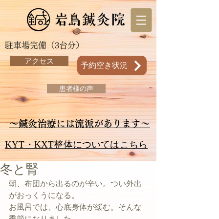
駐車場完備（3台分）
アクセス
予約空き状況
患者様の声
～鍼灸治療には流派があります～
KYT・KXT整体についてはこちら
冬と腎
朝、布団から出るのが辛い。つい外出
がおっくうになる。
お風呂では、心底身体が緩む。そんな
季節になりました。