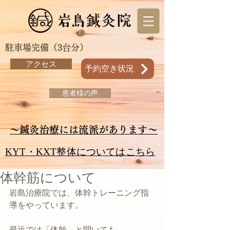
駐車場完備（3台分）
アクセス
予約空き状況
患者様の声
～鍼灸治療には流派があります～
KYT・KXT整体についてはこちら
体幹筋について
岩島治療院では、体幹トレーニング指
導をやっています。
最近では「体幹」と聞いても