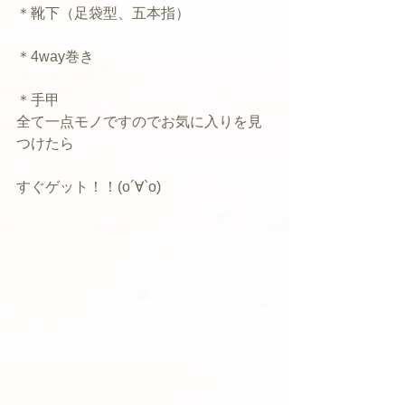
＊靴下（足袋型、五本指）
＊4way巻き
＊手甲
全て一点モノですのでお気に入りを見
つけたら
すぐゲット！！(о´∀`о)