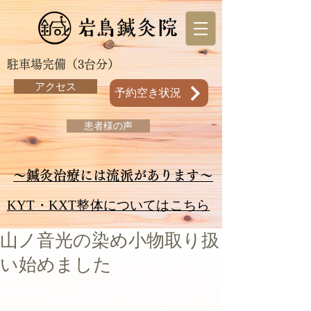
駐車場完備（3台分）
アクセス
予約空き状況
患者様の声
～鍼灸治療には流派があります～
KYT・KXT整体についてはこちら
山ノ音光の染め小物取り扱
い始めました