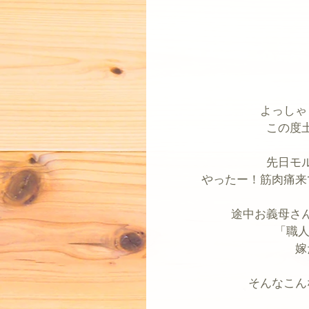
よっしゃ
この度
先日モ
やったー！筋肉痛来
途中お義母さ
「職人
嫁
そんなこん