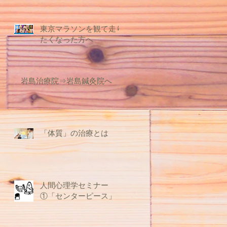
東京マラソンを観て走り
たくなった方へ
岩島治療院⇒岩島鍼灸院へ
「体質」の治療とは
人間心理学セミナー
①「センターピース」