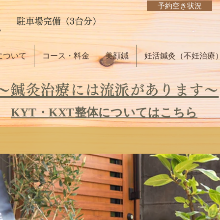
予約空き状況
駐車場完備（3台分）
について
コース・料金
美顔鍼
妊活鍼灸（不妊治療
～鍼灸治療には流派があります～
KYT・KXT整体についてはこちら