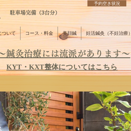
予約空き状況
駐車場完備（3台分）
について
コース・料金
美顔鍼
妊活鍼灸（不妊治療
～鍼灸治療には流派があります～
KYT・KXT整体についてはこちら