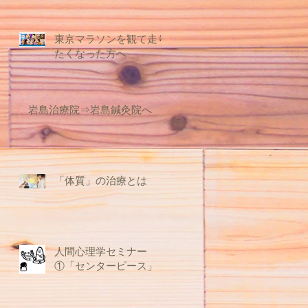
東京マラソンを観て走り
たくなった方へ
岩島治療院⇒岩島鍼灸院へ
「体質」の治療とは
人間心理学セミナー
①「センターピース」