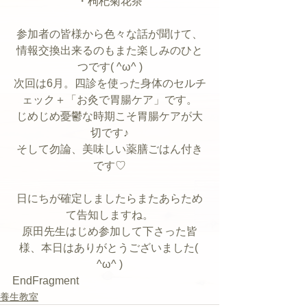
・枸杞菊花茶
参加者の皆様から色々な話が聞けて、
情報交換出来るのもまた楽しみのひと
つです( ^ω^ )
次回は6月。四診を使った身体のセルチ
ェック＋「お灸で胃腸ケア」です。
じめじめ憂鬱な時期こそ胃腸ケアが大
切です♪
そして勿論、美味しい薬膳ごはん付き
です♡
日にちが確定しましたらまたあらため
て告知しますね。
原田先生はじめ参加して下さった皆
様、本日はありがとうございました( 
^ω^ )
EndFragment
養生教室