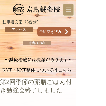
駐車場完備（3台分）
アクセス
予約空き状況
患者様の声
～鍼灸治療には流派があります～
KYT・KXT整体についてはこちら
第2回季節の薬膳ごはん付
き勉強会終了しました