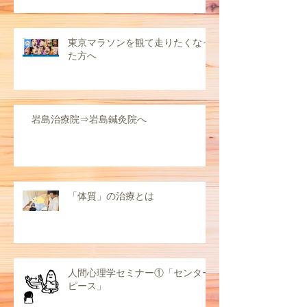
東京マラソンを観て走りたくなっ
た方へ
岩島治療院⇒岩島鍼灸院へ
「体質」の治療とは
人間心理学セミナー①「センター
ピース」