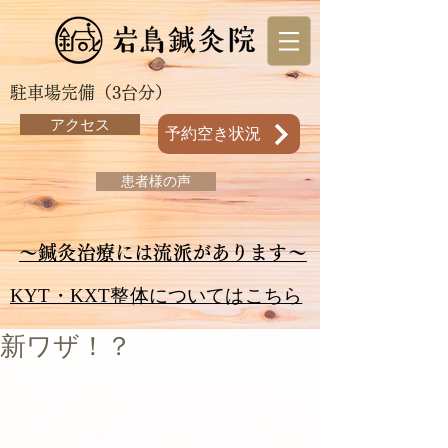
駐車場完備（3台分）
アクセス
予約空き状況
患者様の声
～鍼灸治療には流派があります～
KYT・KXT整体についてはこちら
新ワザ！？