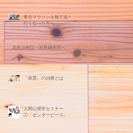
東京マラソンを観て走り
たくなった方へ
岩島治療院⇒岩島鍼灸院へ
「体質」の治療とは
人間心理学セミナー
①「センターピース」