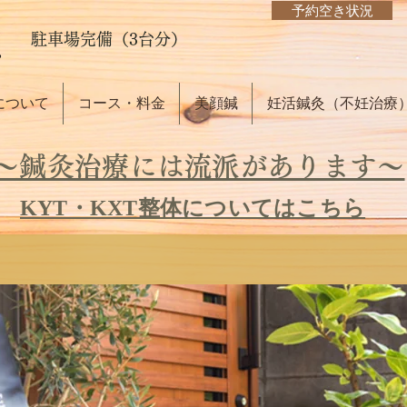
予約空き状況
駐車場完備（3台分）
について
コース・料金
美顔鍼
妊活鍼灸（不妊治療
～鍼灸治療には流派があります～
KYT・KXT整体についてはこちら