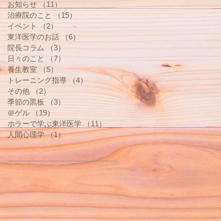
お知らせ
（11）
11件の記事
治療院のこと
（15）
15件の記事
イベント
（2）
2件の記事
東洋医学のお話
（6）
6件の記事
院長コラム
（3）
3件の記事
日々のこと
（7）
7件の記事
養生教室
（5）
5件の記事
トレーニング指導
（4）
4件の記事
その他
（2）
2件の記事
季節の黒板
（3）
3件の記事
＠ゲル
（19）
19件の記事
ホラーで学ぶ東洋医学
（11）
11件の記事
人間心理学
（1）
1件の記事