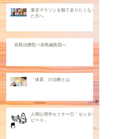
東京マラソンを観て走りたくなっ
た方へ
岩島治療院⇒岩島鍼灸院へ
「体質」の治療とは
人間心理学セミナー①「センター
ピース」