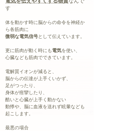
電気を伝えやすくする物質
なんで
す
体を動かす時に脳からの命令を神経か
ら各筋肉に
微弱な電気信号
として伝えています。
更に筋肉が動く時にも
電気
を使い、
心臓なども筋肉でできています。
電解質イオンが減ると、
脳からの伝達が上手くいかず、
足がつったり、
身体が痙攣したり、
酷いと心臓が上手く動かない
動悸や、脳に血液を送れず眩暈なども
起こします。
最悪の場合