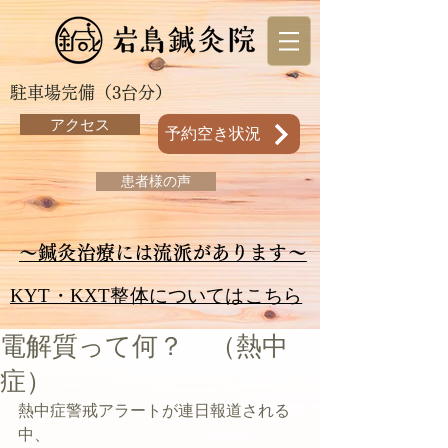
駐車場完備（3台分）
アクセス
予約空き状況
患者様の声
～鍼灸治療には流派があります～
KYT・KXT整体についてはこちら
電解質って何？ （熱中
症）
熱中症警戒アラートが連日報道される
中、