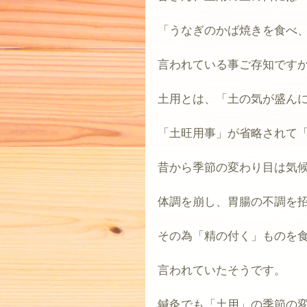
「うなぎのかば焼きを食べ
言われている事ご存知です
土用とは、「土の気が盛ん
「土旺用事」が省略されて
昔から季節の変わり目は気
体調を崩し、胃腸の不調を
その為「精の付く」ものを
言われていたそうです。
鍼灸でも「土用」の季節の