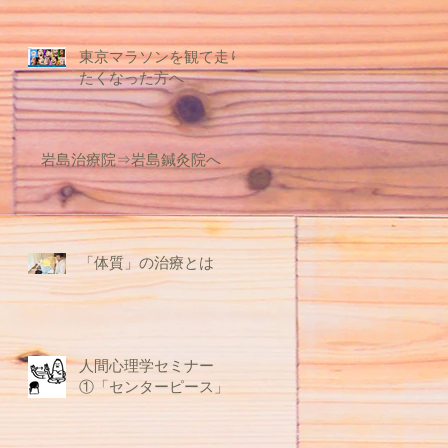
東京マラソンを観て走り
たくなった方へ
岩島治療院⇒岩島鍼灸院へ
「体質」の治療とは
人間心理学セミナー
①「センターピース」