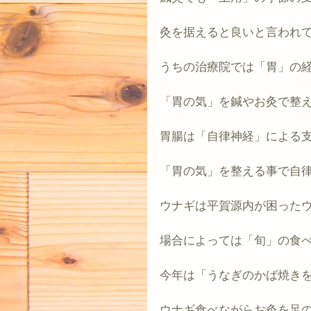
灸を据えると良いと言われ
うちの治療院では「胃」の
「胃の気」を鍼やお灸で整
胃腸は「自律神経」による
「胃の気」を整える事で自
ウナギは平賀源内が困った
場合によっては「旬」の食
今年は「うなぎのかば焼き
ウナギ食べながらお灸を足