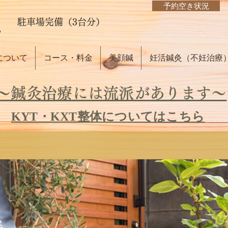
予約空き状況
駐車場完備（3台分）
について
コース・料金
美顔鍼
妊活鍼灸（不妊治療
～鍼灸治療には流派があります～
KYT・KXT整体についてはこちら