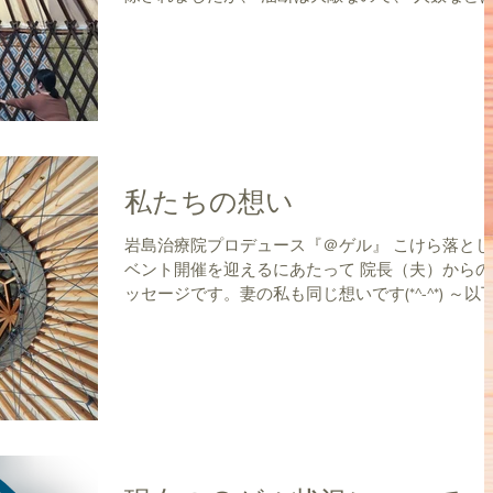
制限していますが、 その分先生が一人一人に関わ
時間が伸びるため、 他のヨガよりもお得のはずで
す。 10月...
私たちの想い
岩島治療院プロデュース『＠ゲル』 こけら落としイ
ベント開催を迎えるにあたって 院長（夫）からの
ッセージです。妻の私も同じ想いです(*^-^*) ～以
やや長文～ 本業は鍼灸師です(*´罒`*) 健康を損なって
困っている方々の 助けになりたくて精進してきまし
た。 ...