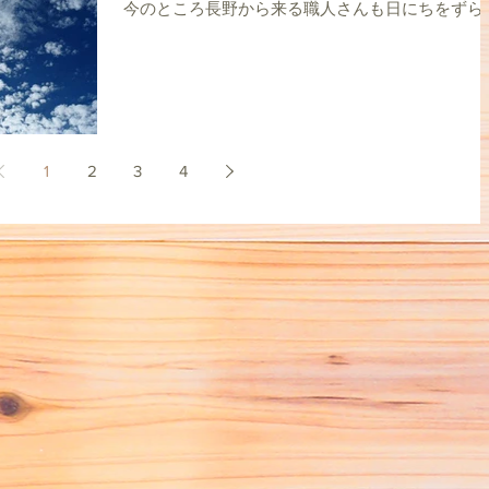
今のところ長野から来る職人さんも日にちをずら
て 23日現地入りで、24日、25日で作業すること
なっています。 と、思っていたら！先ほど長野か
職人さんが到着しました！...
1
2
3
4