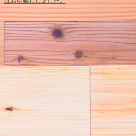
はお引越ししました。
る
メ
下