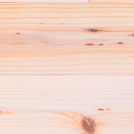
ト
て
思
る