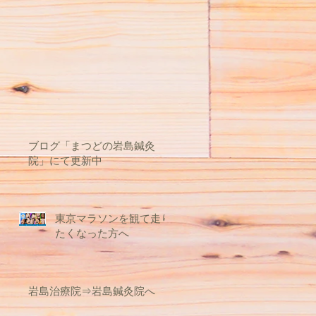
し
に
ら
ブログ「まつどの岩島鍼灸
院」にて更新中
東京マラソンを観て走り
たくなった方へ
岩島治療院⇒岩島鍼灸院へ