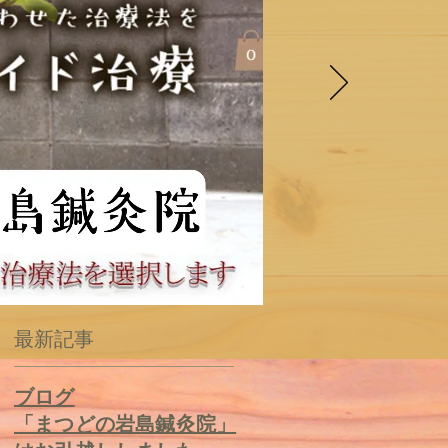
最新記事
​ブログ
ヨ
「まつどの岩島鍼灸院」
解
は