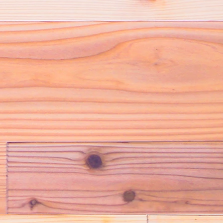
を
も
と
に
棟