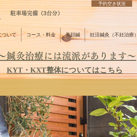
予約空き状況
駐車場完備（3台分）
について
コース・料金
美顔鍼
妊活鍼灸（不妊治療
～鍼灸治療には流派があります～
KYT・KXT整体についてはこちら