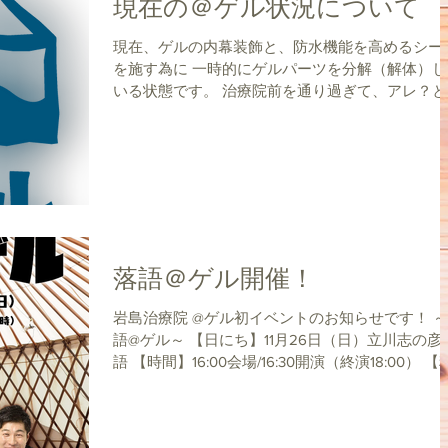
現在の＠ゲル状況について
現在、ゲルの内幕装飾と、防水機能を高めるシー
を施す為に 一時的にゲルパーツを分解（解体）し
いる状態です。 治療院前を通り過ぎて、アレ？と
った人もいるかと思いますが 大丈夫ですよ( ^ω^ ) ゲ
ルは組立式なので「組立」「解体」が自由に出来
ものなのですが...
落語＠ゲル開催！
岩島治療院 @ゲル初イベントのお知らせです！ ～落
語@ゲル～ 【日にち】11月26日（日）立川志の彦 落
語 【時間】16:00会場/16:30開演（終演18:00） 【料
金】2000円（当日受付にてお支払い下さい） 【場
所】岩島治療院敷地内 @ゲル 新京成線...