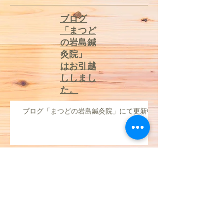
最新記事
​ブログ
「まつど
の岩島鍼
灸院」
はお引越
ししまし
た。
ブログ「まつどの岩島鍼灸院」にて更新中
東京マラソンを観て走りたくなっ
た方へ