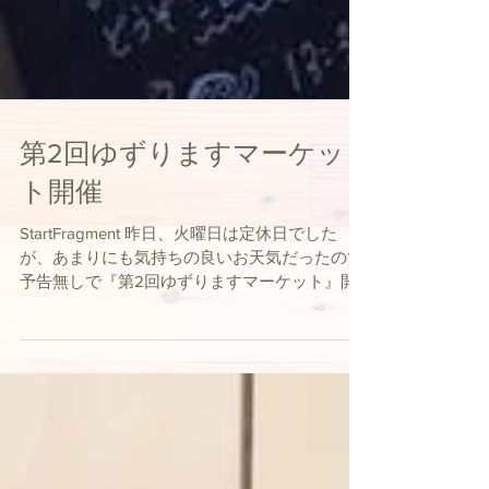
第2回ゆずりますマーケッ
ト開催
StartFragment 昨日、火曜日は定休日でした
が、あまりにも気持ちの良いお天気だったので
予告無しで『第2回ゆずりますマーケット』開
催しました。 今回は品数も少なかったので ど
うかな？と思ったのですが 前回同様、地域の方
とのコミュニケーションが取れて嬉しかったで
す...